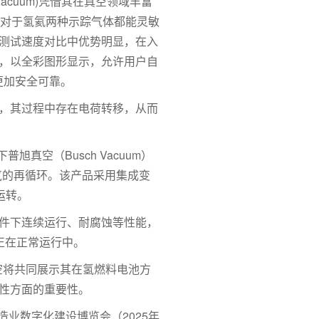
Vacuum)凭借其在真空领域丰富
器对于氢氦两种示踪气体都能灵敏
测试速度对比中优势明显，在入
面，以全彩图形显示，允许用户自
更加安全可靠。
，其过程中存在电荷转移，从而
真空（Busch Vacuum）
中氢气的再循环。该产品采用集成变
运转。
度条件下连续运行、耐腐蚀等性能，
正在正常运行中。
旭真空将共同展示其在氢燃料电池方
性方面的重要性。
造业数字化建设博览会（2025年