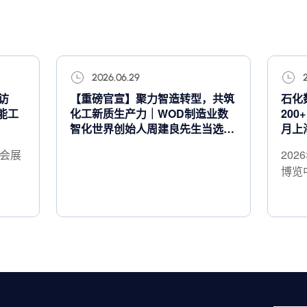
2026.06.29
访
【重磅官宣】聚力智造转型，共筑
石化
能工
化工新质生产力｜WOD制造业数
200
智化世界创始人周建良先生当选化
月上
工数智化专业委员会主任委员
际会展
202
博览