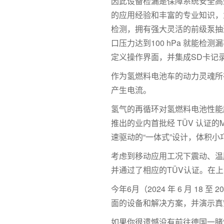
因此设备检漏是保障系统安全高效稳定
的应用经验和丰富的专业知识，
检测，拥有强大灵活的前级泵抽
口压力达到100 hPa 就能
定义操作界面，并集成SD卡记
作为氢燃料电池车的动力灵魂所
产生电流。
氢气的再循环对氢燃料电池性能起到
推出的业内首批经 TÜV 认证的
速驱动的“一体式”设计，体积
考虑到移动应用工况下震动、温服
并通过了相应的TÜV认证。在上
今年6月（2024 年 6 月 
面的设备和解决方案，并演示真
如果你很遗憾没有前往德国一睹“