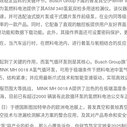
运转的关键环节。Busch Group下属的普发真空(Pfeiffer 
为氢燃料电池提供了其ASM 340氢氦双检多用途检漏仪。该仪
速，并可选配油式旋片泵或干式膜片泵作前级泵，在业内同等级
检测漏率的一款产品。同时，它配备了直观的触控板提供用户友好界
录功能和数据下载功能。此外，其操作界面还可设置密码保护，
在，当汽车运行时，在燃料电池内，进行着氢与氧相结合的反应
了关键的作用，而氢气循环泵则是其核心。Busch Group旗下普旭
MINK MH 0018 A氢气循环泵，可用于极端条件下燃料电池
小巧，结构紧凑；并应用
最
新爪式技术和智能变速驱动，实现高效
范围大等挑战， MINK MH 0018 A提供了出色的在极端温
海，目前已有超过2000 辆装有此款循环泵的氢燃料电池公交车
18 至 20 日）于德国斯图加特举办的欧洲电池展上，普发真空和普
空技术与泄漏检测解决方案的整合应用，及其对产品寿命和安全
氢”容产业的机会，那么小鹰告诉你，你就笃笃定定地来2025制