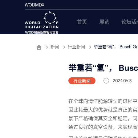
WODMDX
首页
展览
论坛活
新闻
行业新闻
举重若“氢”， Busc
举重若“氢”， Bu
行业新闻
2024.06.13
在全球向清洁能源转型的进程中
因此其
最
大的优势就是真正的实
景下严格确保其安全和稳定，同
通过良好的真空设备，来实现高