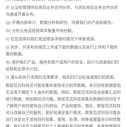
(f) 认证和管理供应商及业务合作伙伴，与供应商及业务合作伙伴
沟通或开展业务。
(g) 开展内部审计、数据分析和研究，改善我们的产品和服务。
(h) 分析业务运营效率并衡量市场份额。
(i) 在您选择向我们发送错误详情的情况下排查错误。
(j) 同步、共享和存储您上传或下载的数据以及执行上传和下载所
需的数据。
(k) 保护我们产品、服务和客户或用户的安全，执行与改善我们的
防损和反欺诈计划。
(l) 遵从和执行适用的法律要求，相关的行业标准或我们的政策。
数智范式科技还可能收集和使用非识别性数据。非识别性数据是指
无法用于确定个人身份的数据。例如，数智范式科技会收集汇总的
统计数据，例如网站访问量。数智范式科技收集此数据的目的在于
了解用户如何使用自己的网站、产品和服务。借此，数智范式科技
可以改善自己的服务，更好地满足客户需求。数智范式科技可能会
自行决定出于其他目的收集、使用、处理、转移或披露非识别性数
据。我们会尽力隔离您的个人数据和非识别性数据，并单独使用这