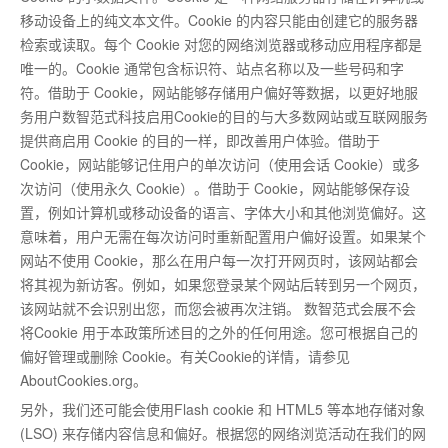
移动设备上的纯文本文件。Cookie 的内容只能由创建它的服务器
检索或读取。每个 Cookie 对您的网络浏览器或移动应用程序都是
唯一
的。Cookie 通常包含标识符、站点名称以及一些号码和字
符。借助于 Cookie，网站能够存储用户偏好等数据，以更好地服
务用户数智范式科技启用Cookie的目的与大多数网站或互联网服务
提供商启用 Cookie 的目的一样，即改善用户体验。借助于
Cookie，网站能够记住用户的单次访问（使用会话 Cookie）或多
次访问（使用永久 Cookie）。借助于 Cookie，网站能够保存设
置，例如计算机或移动设备的语言、字体大小和其他浏览偏好。这
意味着，用户无需在每次访问时重新配置用户偏好设置。如果某个
网站不使用 Cookie，那么在用户每一次打开网页时，该网站都会
将其视为新访客。例如，如果您登录某个网站后转到另一个网页，
该网站就不会识别出您，而您会被再次注销。 数智范式会展不会
将Cookie 用于本政策所述目的之外的任何用途。您可根据自己的
偏好管理或删除 Cookie。有关Cookie的详情，请参见
AboutCookies.org。
另外，我们还可能会使用Flash cookie 和 HTML5 等本地存储对象
(LSO) 来存储内容信息和偏好。根据您的网络浏览活动在我们的网