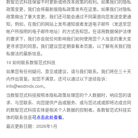
数智范式科技保留不时更新或修改本政策的权利。如果我们的隐私
政策变更，我们会将
最
新版隐私政策发布在这里。如果我们对隐私
政策做出了重大变更，我们还可能会通过不同渠道向您发送变更通
知，例如，在我们的网站上发布通知或者发送电子邮件（发送至您
帐户所指明的电子邮件地址）的方式告知您。在适用数据保护法律
的要求下，我们亦会就任何影响我们如何使用您个人信息的重大变
更寻求您的同意。我们建议您定期查看本页面，以了解有关我们隐
私做法的
最
新信息。
10 如何联系数智范式科技
如果您有任何疑问、意见或建议，请与我们联系。我们将在三十天
内作出答复。如您不满意，还可以通过以下途径投诉：
info@wodmdx.com。
当数智范式科技按照本隐私政策处理您的个人数据时，响应您的请
求、与您联系、向您提供产品或服务、或与您达成或即将达成合同
的数智范式科技实体是相关个人数据的控制者。各数智范式科技实
体的联系信息
可点击此处查看
。
最
近更新日期：2026年1月