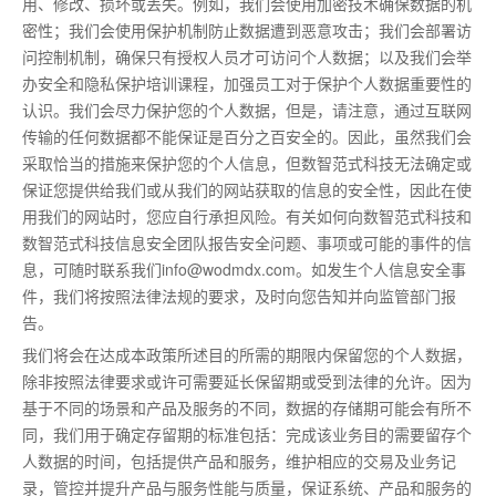
用、修改、损坏或丢失。例如，我们会使用加密技术确保数据的机
密性；我们会使用保护机制防止数据遭到恶意攻击；我们会部署访
问控制机制，确保只有授权人员才可访问个人数据；以及我们会举
办安全和隐私保护培训课程，加强员工对于保护个人数据重要性的
认识。我们会尽力保护您的个人数据，但是，请注意，通过互联网
传输的任何数据都不能保证是百分之百安全的。因此，虽然我们会
采取恰当的措施来保护您的个人信息，但数智范式科技无法确定或
保证您提供给我们或从我们的网站获取的信息的安全性，因此在使
用我们的网站时，您应自行承担风险。有关如何向数智范式科技和
数智范式科技信息安全团队报告安全问题、事项或可能的事件的信
息，可随时联系我们info@wodmdx.com。如发生个人信息安全事
件，我们将按照法律法规的要求，及时向您告知并向监管部门报
告。
我们将会在达成本政策所述目的所需的期限内保留您的个人数据，
除非按照法律要求或许可需要延长保留期或受到法律的允许。因为
基于不同的场景和产品及服务的不同，数据的存储期可能会有所不
同，我们用于确定存留期的标准包括：完成该业务目的需要留存个
人数据的时间，包括提供产品和服务，维护相应的交易及业务记
录，管控并提升产品与服务性能与质量，保证系统、产品和服务的