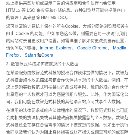
站上提供某些功能或显示广告的供应商和合作伙伴也会使用
HTML5 等 LSO 来收集和存储信息。各种浏览器可能会提供各自
的管理工具来删除 HMTM5 LSO。
您可以清除计算机上保存的所有Cookie，大部分网络浏览器都设有
阻止 Cookie 的功能。但如果您这么做，则需要在每一次访问我们
的网站时亲自更改用户设置。如需详细了解如何更改浏览器设置，
请访问以下链接：
Internet Explorer
、
Google Chrome
、
Mozilla
Firefox
、
Safari
和
Opera
3. 数智范式科技如何披露您的个人数据
在某些服务由数智范式科技的授权合作伙伴提供的情况下，数智范
式科技会如本政策描述与该合作伙伴共享您的个人数据。例如，在
您上网购买数智范式科技某些产品或服务时，我们必须向合作伙伴
共享您的个人数据才可以为您提供相应服务。此外，作为国际化公
司，我们可能在数智范式科技的其他语言站点间共享个人数据。
在适用的法律要求或响应法律程序的情况下，数智范式科技也可能
会向相关的执法机关或者其他政府机关披露您的个人数据。数智范
式科技还会在存在合理需求的情况下披露您的数据，例如出于执行
合同以及我们认为为阻止身体损害或财产损失或调查可能的或实际